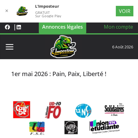
L'Imposteur
✕
VOIR
GRATUIT
Sur Google Play
Annonces légales
Mon compte
6 Août 2026
1er mai 2026 : Pain, Paix, Liberté !