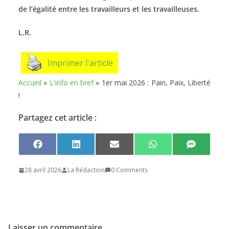
de l’égalité entre les travailleurs et les travailleuses.
L.R.
Imprimer l'article
Accueil
»
L'info en bref
»
1er mai 2026 : Pain, Paix, Liberté
!
Partagez cet article :
Share
Share
Share
Share
Share
F
L
E
W
S
on
on
on
on
on
a
i
m
h
M
c
n
a
a
S
28 avril 2026
La Rédaction
0 Comments
e
k
i
t
b
e
l
s
o
d
A
o
I
p
k
n
p
Laisser un commentaire