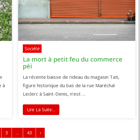
Société
La mort à petit feu du commerce
péi
se
La récente baisse de rideau du magasin Tati,
e à
figure historique du bas de la rue Maréchal
Leclerc à Saint-Denis, n’est …
Lire La Suite…
3
…
43
›