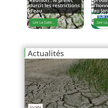
Réunion : le préfet
produc
durcit les restrictions
l’hon
d’eau
au Jar
Lire La Suite…
Lire La
Actualités
Société