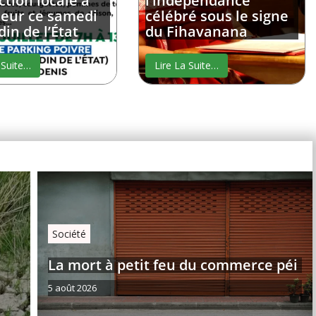
tion locale à
l’indépendance
neur ce samedi
célébré sous le signe
din de l’État
du Fihavanana
 Suite…
Lire La Suite…
Société
La mort à petit feu du commerce péi
5 août 2026