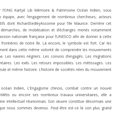
r l’ONG Kartyé Lib Mémoire & Patrimoine Océan Indien, sous
on équipe, avec l’engagement de nombreux chercheurs, acteurs
atifs dont RichardSedleyAssonne pour l’Ile Maurice. Derrière cet
e démarches, de mobilisation et d’échanges menés notamment
ssion nationale française pour l’UNESCO afin de donner à cette
rontières de notre île. Là encore, le symbole est fort. Car les
inement dans cette même volonté de comprendre les mouvements
e. Les navires négriers. Les convois d’engagés. Les migrations
aires. Les exils. Les retours impossibles. Les métissages. Les
seule et même histoire. L’histoire de sociétés nées du mouvement
 océan Indien, L’Engagisme chinois, combat contre un nouvel
 Métis ou encore ses nombreux travaux universitaires, elle a
moine intellectuel réunionnais. Son œuvre constitue désormais une
 que nous sommes devenus. Peut-être est-ce là son plus grand