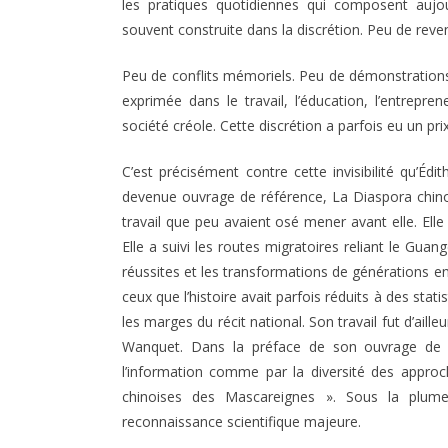
les pratiques quotidiennes qui composent aujour
souvent construite dans la discrétion. Peu de reve
Peu de conflits mémoriels. Peu de démonstrations 
exprimée dans le travail, l’éducation, l’entrepren
société créole. Cette discrétion a parfois eu un prix : 
C’est précisément contre cette invisibilité qu’
devenue ouvrage de référence, La Diaspora chinoi
travail que peu avaient osé mener avant elle. Elle a 
Elle a suivi les routes migratoires reliant le Gua
réussites et les transformations de générations en
ceux que l’histoire avait parfois réduits à des stati
les marges du récit national. Son travail fut d’aill
Wanquet. Dans la préface de son ouvrage de réf
l’information comme par la diversité des approc
chinoises des Mascareignes ». Sous la plume 
reconnaissance scientifique majeure.