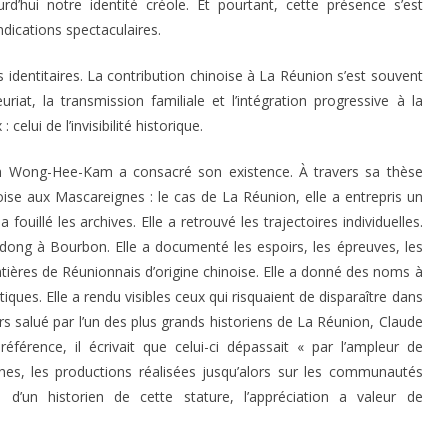
d’hui notre identité créole. Et pourtant, cette présence s’est
ndications spectaculaires.
identitaires. La contribution chinoise à La Réunion s’est souvent
euriat, la transmission familiale et l’intégration progressive à la
celui de l’invisibilité historique.
Édith Wong-Hee-Kam a consacré son existence. À travers sa thèse
se aux Mascareignes : le cas de La Réunion, elle a entrepris un
fouillé les archives. Elle a retrouvé les trajectoires individuelles.
ngdong à Bourbon. Elle a documenté les espoirs, les épreuves, les
tières de Réunionnais d’origine chinoise. Elle a donné des noms à
stiques. Elle a rendu visibles ceux qui risquaient de disparaître dans
eurs salué par l’un des plus grands historiens de La Réunion, Claude
érence, il écrivait que celui-ci dépassait « par l’ampleur de
hes, les productions réalisées jusqu’alors sur les communautés
d’un historien de cette stature, l’appréciation a valeur de