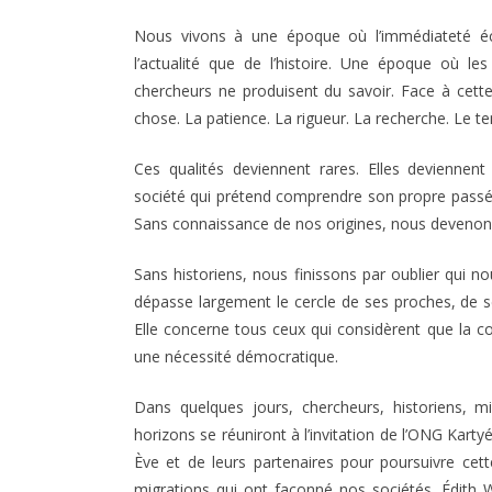
Nous vivons à une époque où l’immédiateté é
l’actualité que de l’histoire. Une époque où le
chercheurs ne produisent du savoir. Face à cett
chose. La patience. La rigueur. La recherche. Le te
Ces qualités deviennent rares. Elles deviennen
société qui prétend comprendre son propre passé. 
Sans connaissance de nos origines, nous devenons
Sans historiens, nous finissons par oublier qui 
dépasse largement le cercle de ses proches, de s
Elle concerne tous ceux qui considèrent que la co
une nécessité démocratique.
Dans quelques jours, chercheurs, historiens, mi
horizons se réuniront à l’invitation de l’ONG Kar
Ève et de leurs partenaires pour poursuivre cett
migrations qui ont façonné nos sociétés. Édith