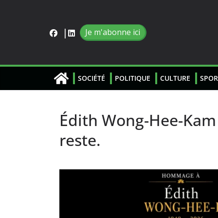
Je m'abonne ici
SOCIÉTÉ
POLITIQUE
CULTURE
SPOR
Édith Wong-Hee-Kam s
reste.