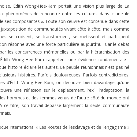
hinoise, Édith Wong-Hee-Kam portait une vision plus large de La
 aux phénomènes de rencontre entre les cultures dans « une île
é de ses composantes ». Toute son œuvre est contenue dans cette
juxtaposition de communautés vivant côte à côte, mais comme
nes se croisent, se transforment, se métissent et participent
xion résonne avec une force particulière aujourd’hui. Car le débat
, par les concurrences mémorielles ou par la hiérarchisation des
 d’Édith Wong-Hee-Kam rappellent une évidence fondamentale :
histoire éclaire les autres. Le peuple réunionnais n’est pas né
plusieurs histoires. Parfois douloureuses. Parfois contradictoires.
ivres d’Édith Wong-Hee-Kam, on découvre bien davantage qu’une
uvre une réflexion sur le déplacement, l’exil, l’adaptation, la
t des hommes et des femmes venus de l’autre côté du monde ont
e. À ce titre, son travail dépasse largement la seule communauté
nnais.
loque international « Les Routes de l’esclavage et de l’engagisme »