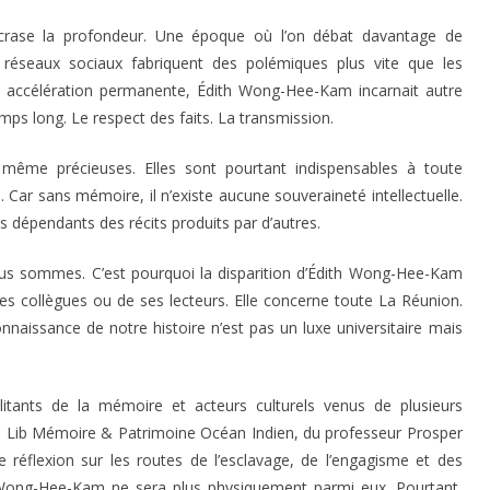
crase la profondeur. Une époque où l’on débat davantage de
s réseaux sociaux fabriquent des polémiques plus vite que les
e accélération permanente, Édith Wong-Hee-Kam incarnait autre
mps long. Le respect des faits. La transmission.
t même précieuses. Elles sont pourtant indispensables à toute
Car sans mémoire, il n’existe aucune souveraineté intellectuelle.
 dépendants des récits produits par d’autres.
nous sommes. C’est pourquoi la disparition d’Édith Wong-Hee-Kam
es collègues ou de ses lecteurs. Elle concerne toute La Réunion.
nnaissance de notre histoire n’est pas un luxe universitaire mais
litants de la mémoire et acteurs culturels venus de plusieurs
tyé Lib Mémoire & Patrimoine Océan Indien, du professeur Prosper
e réflexion sur les routes de l’esclavage, de l’engagisme et des
 Wong-Hee-Kam ne sera plus physiquement parmi eux. Pourtant,