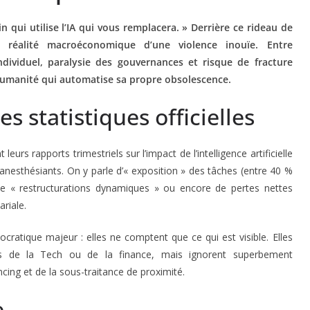
n qui utilise l’IA qui vous remplacera. » Derrière ce rideau de
réalité macroéconomique d’une violence inouïe. Entre
ndividuel, paralysie des gouvernances et risque de fracture
 humanité qui automatise sa propre obsolescence.
 statistiques officielles
eurs rapports trimestriels sur l’impact de l’intelligence artificielle
 anesthésiants. On y parle d’« exposition » des tâches (entre 40 %
e « restructurations dynamiques » ou encore de pertes nettes
riale.
ratique majeur : elles ne comptent que ce qui est visible. Elles
les de la Tech ou de la finance, mais ignorent superbement
ncing et de la sous-traitance de proximité.
e