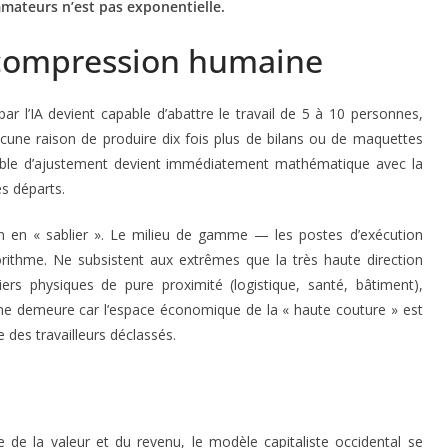
ateurs n’est pas exponentielle.
la compression humaine
 l’IA devient capable d’abattre le travail de 5 à 10 personnes,
ucune raison de produire dix fois plus de bilans ou de maquettes
iable d’ajustement devient immédiatement mathématique avec la
s départs.
n en « sablier ». Le milieu de gamme — les postes d’exécution
lgorithme. Ne subsistent aux extrêmes que la très haute direction
tiers physiques de pure proximité (logistique, santé, bâtiment),
ème demeure car l’espace économique de la « haute couture » est
e des travailleurs déclassés.
le de la valeur et du revenu, le modèle capitaliste occidental se