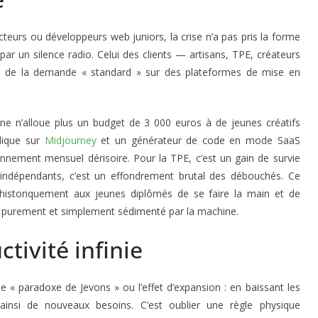
cteurs ou développeurs web juniors, la crise n’a pas pris la forme
 par un silence radio. Celui des clients — artisans, TPE, créateurs
os de la demande « standard » sur des plateformes de mise en
gne n’alloue plus un budget de 3 000 euros à de jeunes créatifs
clique sur
Midjourney
et un générateur de code en mode SaaS
bonnement mensuel dérisoire. Pour la TPE, c’est un gain de survie
indépendants, c’est un effondrement brutal des débouchés. Ce
historiquement aux jeunes diplômés de se faire la main et de
être purement et simplement sédimenté par la machine.
tivité infinie
 « paradoxe de Jevons » ou l’effet d’expansion : en baissant les
ainsi de nouveaux besoins. C’est oublier une règle physique