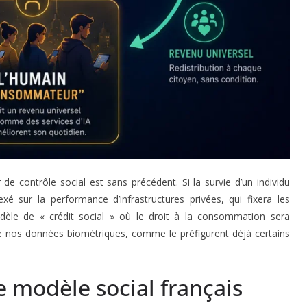
 de contrôle social est sans précédent. Si la survie d’un individu
é sur la performance d’infrastructures privées, qui fixera les
dèle de « crédit social » où le droit à la consommation sera
de nos données biométriques, comme le préfigurent déjà certains
e modèle social français