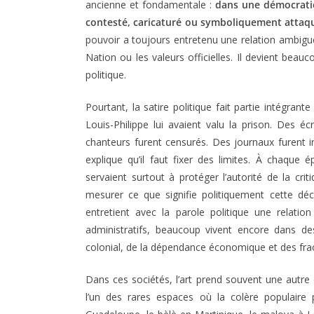
ancienne et fondamentale :
dans une démocratie
contesté, caricaturé ou symboliquement attaqué
pouvoir a toujours entretenu une relation ambiguë a
Nation ou les valeurs officielles. Il devient beau
politique.
Pourtant, la satire politique fait partie intégran
Louis-Philippe lui avaient valu la prison. Des 
chanteurs furent censurés. Des journaux furent i
explique qu’il faut fixer des limites. À chaque 
servaient surtout à protéger l’autorité de la criti
mesurer ce que signifie politiquement cette déc
entretient avec la parole politique une relation
administratifs, beaucoup vivent encore dans d
colonial, de la dépendance économique et des frac
Dans ces sociétés, l’art prend souvent une autre d
l’un des rares espaces où la colère populaire p