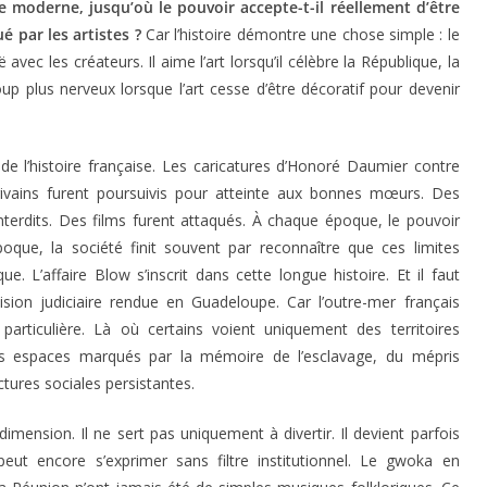
 moderne, jusqu’où le pouvoir accepte-t-il réellement d’être
 par les artistes ?
Car l’histoire démontre une chose simple : le
vec les créateurs. Il aime l’art lorsqu’il célèbre la République, la
coup plus nerveux lorsque l’art cesse d’être décoratif pour devenir
te de l’histoire française. Les caricatures d’Honoré Daumier contre
écrivains furent poursuivis pour atteinte aux bonnes mœurs. Des
nterdits. Des films furent attaqués. À chaque époque, le pouvoir
époque, la société finit souvent par reconnaître que ces limites
que. L’affaire Blow s’inscrit dans cette longue histoire. Et il faut
ision judiciaire rendue en Guadeloupe. Car l’outre-mer français
 particulière. Là où certains voient uniquement des territoires
es espaces marqués par la mémoire de l’esclavage, du mépris
tures sociales persistantes.
imension. Il ne sert pas uniquement à divertir. Il devient parfois
eut encore s’exprimer sans filtre institutionnel. Le gwoka en