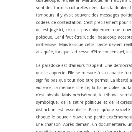
Guadeloupe, le bèlè en Martinique, le maloya à L
sont des formes culturelles nées dans la douleur his
tambours, il y avait souvent des messages politiq
codées de contestation. C’est précisément pour c
qui est jugé ici, ce n’est pas uniquement une œuvre
politique. Car il faut être lucide : beaucoup accepte
inoffensive. Mais lorsque cette liberté devient ré
attaquée, lorsque l’art cesse d’être consensuel, l
Le paradoxe est d’ailleurs frappant. Une démocrat
qu’elle apprécie. Elle se mesure à sa capacité à t
signifie pas que tout doit être permis. La liberté
violence, la menace directe, la haine ciblée ou 
n’est absolu. Mais précisément, le tribunal semb
symbolique, de la satire politique et de l’express
distinction est essentielle. Parce qu’une société
choque le pouvoir ouvre une pente extrêmement d
une chanson. Après-demain, un documentaire, une p
mondiale regorge d’exemples où la répression cu