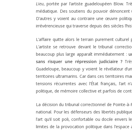
Lieu
, portée par l’artiste guadeloupéen Blow. T
médiatique. Des soutiens du pouvoir dénoncent
D’autres y voient au contraire une œuvre politiqu
irrévérencieuse qui traverse depuis des siècles l’hist
L’affaire quitte alors le terrain purement culture
L’artiste se retrouve devant le tribunal correcti
beaucoup plus large apparaît immédiatement :
u
sans risquer une répression judiciaire ?
Trè
Guadeloupe, beaucoup y voient le révélateur d’un
territoires ultramarins. Car dans ces territoires ma
tensions récurrentes avec l’État français, l’art
politique, de mémoire collective et parfois de cont
La décision du tribunal correctionnel de Pointe-à-P
national. Pour les défenseurs des libertés publiqu
l’art qu’il soit poli, confortable ou docile envers
limites de la provocation politique dans l’espace 