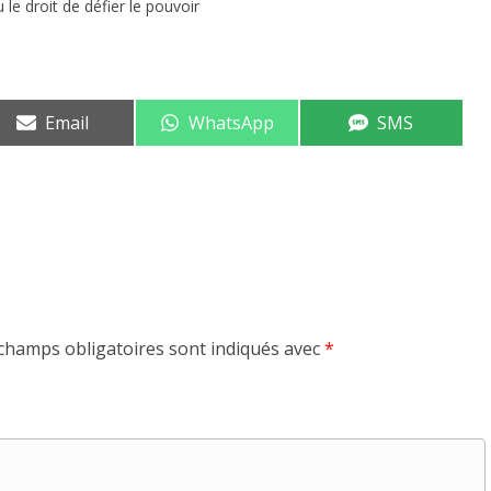
le droit de défier le pouvoir
Share
Share
Share
Email
WhatsApp
SMS
on
on
on
champs obligatoires sont indiqués avec
*