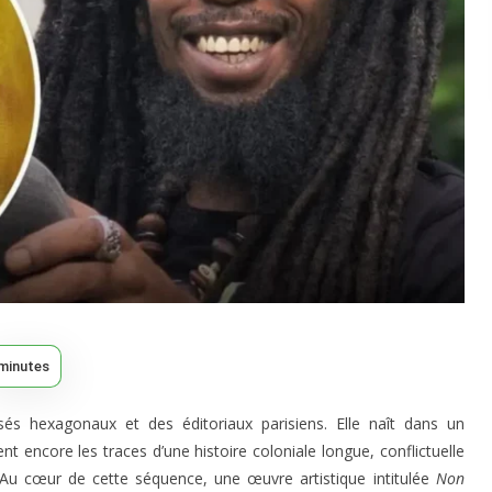
minutes
isés hexagonaux et des éditoriaux parisiens. Elle naît dans un
ent encore les traces d’une histoire coloniale longue, conflictuelle
 Au cœur de cette séquence, une œuvre artistique intitulée
Non