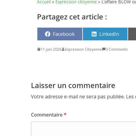
Accueil
»
Expression citoyenne
»
L’affaire BLOW ou 
Partagez cet article :
Share
Share
Facebook
LinkedIn
on
on
11 juin 2026
Expression Citoyenne
0 Comments
Laisser un commentaire
Votre adresse e-mail ne sera pas publiée.
Les 
Commentaire
*