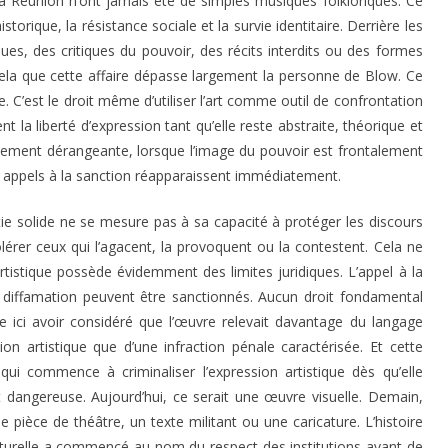
a Réunion n’ont jamais été de simples musiques folkloriques. Ce
torique, la résistance sociale et la survie identitaire. Derrière les
ues, des critiques du pouvoir, des récits interdits ou des formes
ela que cette affaire dépasse largement la personne de Blow. Ce
. C’est le droit même d’utiliser l’art comme outil de confrontation
nt la liberté d’expression tant qu’elle reste abstraite, théorique et
ellement dérangeante, lorsque l’image du pouvoir est frontalement
es appels à la sanction réapparaissent immédiatement.
ie solide ne se mesure pas à sa capacité à protéger les discours
olérer ceux qui l’agacent, la provoquent ou la contestent. Cela ne
 artistique possède évidemment des limites juridiques. L’appel à la
la diffamation peuvent être sanctionnés. Aucun droit fondamental
le ici avoir considéré que l’œuvre relevait davantage du langage
ion artistique que d’une infraction pénale caractérisée. Et cette
 qui commence à criminaliser l’expression artistique dès qu’elle
angereuse. Aujourd’hui, ce serait une œuvre visuelle. Demain,
ièce de théâtre, un texte militant ou une caricature. L’histoire
lturelle a commencé au nom du respect des institutions avant de