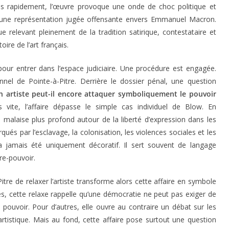
rès rapidement, l’œuvre provoque une onde de choc politique et
 une représentation jugée offensante envers Emmanuel Macron.
e relevant pleinement de la tradition satirique, contestataire et
oire de l’art français.
l pour entrer dans l’espace judiciaire. Une procédure est engagée.
onnel de Pointe-à-Pitre. Derrière le dossier pénal, une question
n artiste peut-il encore attaquer symboliquement le pouvoir
s vite, l’affaire dépasse le simple cas individuel de Blow. En
 malaise plus profond autour de la liberté d’expression dans les
rqués par l’esclavage, la colonisation, les violences sociales et les
 n’a jamais été uniquement décoratif. Il sert souvent de langage
re-pouvoir.
itre de relaxer l’artiste transforme alors cette affaire en symbole
es, cette relaxe rappelle qu’une démocratie ne peut pas exiger de
 le pouvoir. Pour d’autres, elle ouvre au contraire un débat sur les
artistique. Mais au fond, cette affaire pose surtout une question