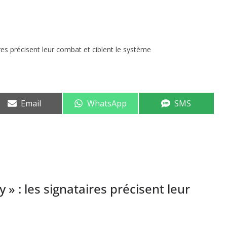
aires précisent leur combat et ciblent le système
Share
Share
Share
Email
WhatsApp
SMS
on
on
on
y » : les signataires précisent leur