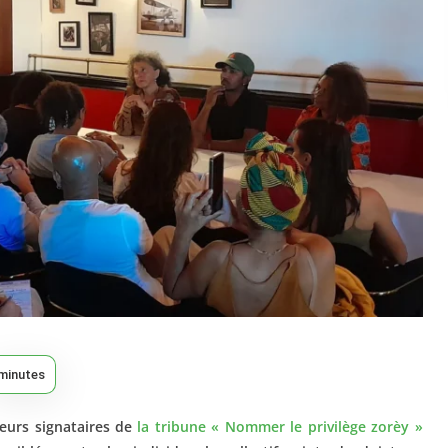
minutes
ieurs signataires de
la tribune « Nommer le privilège zorèy
»