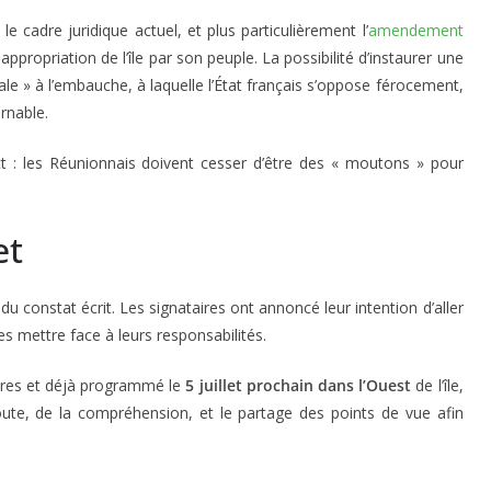
 le cadre juridique actuel, et plus particulièrement l’
amendement
propriation de l’île par son peuple. La possibilité d’instaurer une
ale » à l’embauche, à laquelle l’État français s’oppose férocement,
rnable.
ect : les Réunionnais doivent cesser d’être des « moutons » pour
et
constat écrit. Les signataires ont annoncé leur intention d’aller
les mettre face à leurs responsabilités.
’ores et déjà programmé le
5 juillet prochain dans l’Ouest
de l’île,
oute, de la compréhension, et le partage des points de vue afin