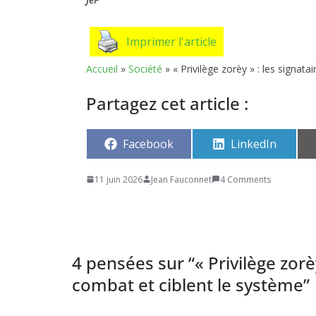
Imprimer l'article
Accueil
»
Société
»
« Privilège zorèy » : les signat
Partagez cet article :
Share
Share
Facebook
LinkedIn
on
on
11 juin 2026
Jean Fauconnet
4 Comments
4 pensées sur “
« Privilège zorè
combat et ciblent le système
”