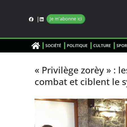
Je m'abonne ici
SOCIÉTÉ
POLITIQUE
CULTURE
SPOR
« Privilège zorèy » : l
combat et ciblent le 