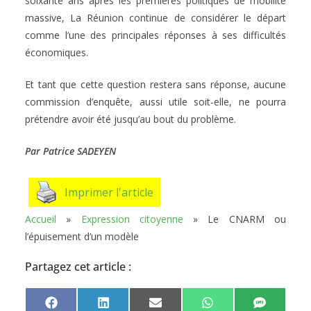
soixante ans après les premières politiques de mobilité
massive, La Réunion continue de considérer le départ
comme l’une des principales réponses à ses difficultés
économiques.
Et tant que cette question restera sans réponse, aucune
commission d’enquête, aussi utile soit-elle, ne pourra
prétendre avoir été jusqu’au bout du problème.
Par Patrice SADEYEN
Imprimer l'article
Accueil
»
Expression citoyenne
»
Le CNARM ou
l’épuisement d’un modèle
Partagez cet article :
Share
Share
Share
Share
Share
F
L
E
W
S