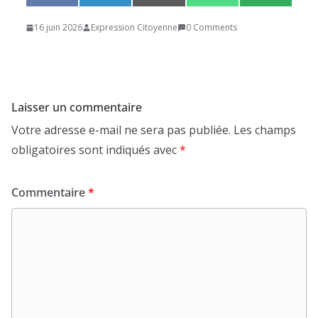
on
on
on
on
on
a
i
m
h
M
c
n
a
a
S
16 juin 2026
Expression Citoyenne
0 Comments
e
k
i
t
b
e
l
s
o
d
A
o
I
p
k
n
p
Laisser un commentaire
Votre adresse e-mail ne sera pas publiée.
Les champs
obligatoires sont indiqués avec
*
Commentaire
*