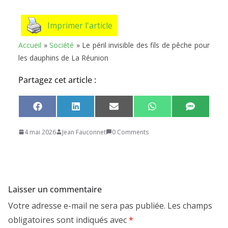
Imprimer l'article
Accueil
»
Société
»
Le péril invisible des fils de pêche pour
les dauphins de La Réunion
Partagez cet article :
Share
Share
Share
Share
Share
F
L
E
W
S
on
on
on
on
on
a
i
m
h
M
c
n
a
a
S
4 mai 2026
Jean Fauconnet
0 Comments
e
k
i
t
b
e
l
s
o
d
A
o
I
p
k
n
p
Laisser un commentaire
Votre adresse e-mail ne sera pas publiée.
Les champs
obligatoires sont indiqués avec
*