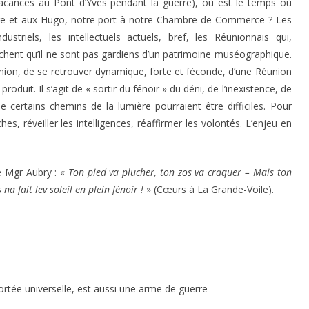
acances au Pont d’Yves pendant la guerre), où est le temps où
vière et aux Hugo, notre port à notre Chambre de Commerce ? Les
industriels, les intellectuels actuels, bref, les Réunionnais qui,
chent qu’il ne sont pas gardiens d’un patrimoine muséographique.
nion, de se retrouver dynamique, forte et féconde, d’une Réunion
oduit. Il s’agit de « sortir du fénoir » du déni, de l’inexistence, de
 certains chemins de la lumière pourraient être difficiles. Pour
es, réveiller les intelligences, réaffirmer les volontés. L’enjeu en
e Mgr Aubry : «
Ton pied va plucher, ton zos va craquer – Mais ton
 fait lev soleil en plein fénoir !
» (Cœurs à La Grande-Voile).
rtée universelle, est aussi une arme de guerre