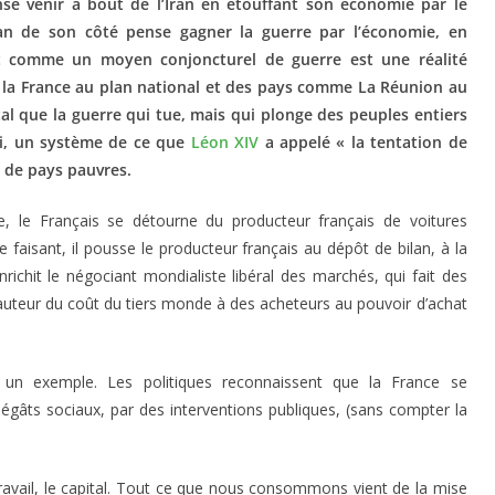
se venir à bout de l’Iran en étouffant son économie par le
Iran de son côté pense gagner la guerre par l’économie, en
ît comme un moyen conjoncturel de guerre est une réalité
la France au plan national et des pays comme La Réunion au
l que la guerre qui tue, mais qui plonge des peuples entiers
ssi, un système de ce que
Léon XIV
a appelé « la tentation de
 de pays pauvres.
e, le Français se détourne du producteur français de voitures
e faisant, il pousse le producteur français au dépôt de bilan, à la
enrichit le négociant mondialiste libéral des marchés, qui fait des
auteur du coût du tiers monde à des acheteurs au pouvoir d’achat
st un exemple. Les politiques reconnaissent que la France se
 dégâts sociaux, par des interventions publiques, (sans compter la
e travail, le capital. Tout ce que nous consommons vient de la mise