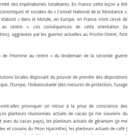
formité des impérialismes totalitaires. En France cette leçon a été
conomiques et sociales du « Conseil National de la Résistance ».
it d’abord » dans le Monde, en Europe, en France n’ont cessé de
 au centre ». Les conséquences de cette orientation (la
 autres), aggravées par les guerres actuelles au Proche-Orient, font
ur « de l’Homme au centre » du lendemain de la seconde guerre
stitutions locales disposant du pouvoir de prendre des dispositions
ique, l’Europe, l’Indianocéanie (des mesures de protection, l’usage
ont-elles provoquer un retour à la prise de conscience des
es planteurs réunionnais actuels de cacao (je me souviens du
it avec du cacao pays), les planteurs actuels de géranium (je me
 et cousins du Piton Hyacinthe), les planteurs actuels de café (