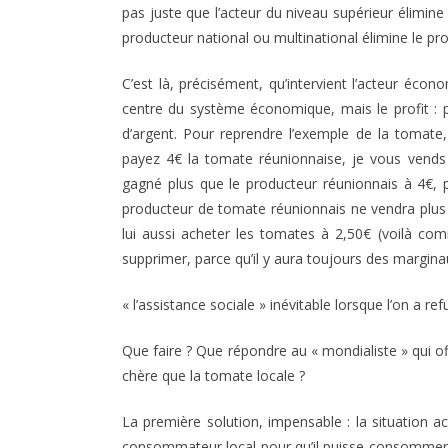
pas juste que l’acteur du niveau supérieur élimine
producteur national ou multinational élimine le pr
C’est là, précisément, qu’intervient l’acteur éco
centre du système économique, mais le profit : po
d’argent. Pour reprendre l’exemple de la tomate
payez 4€ la tomate réunionnaise, je vous vends 
gagné plus que le producteur réunionnais à 4€, p
producteur de tomate réunionnais ne vendra plus se
lui aussi acheter les tomates à 2,50€ (voilà com
supprimer, parce qu’il y aura toujours des margina
« l’assistance sociale » inévitable lorsque l’on a re
Que faire ? Que répondre au « mondialiste » qui 
chère que la tomate locale ?
La première solution, impensable : la situation act
consommateur local pour qu’il puisse consommer 