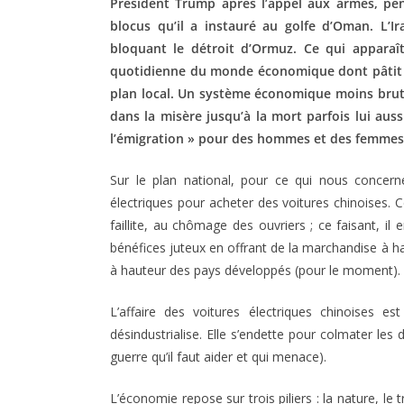
Président Trump après l’appel aux armes, pen
blocus qu’il a instauré au golfe d’Oman. L’
bloquant le détroit d’Ormuz. Ce qui appara
quotidienne du monde économique dont pâtit 
plan local. Un système économique moins bruta
dans la misère jusqu’à la mort parfois lui au
l’émigration » pour des hommes et des femmes
Sur le plan national, pour ce qui nous concern
électriques pour acheter des voitures chinoises. C
faillite, au chômage des ouvriers ; ce faisant, il 
bénéfices juteux en offrant de la marchandise à h
à hauteur des pays développés (pour le moment).
L’affaire des voitures électriques chinoises e
désindustrialise. Elle s’endette pour colmater les
guerre qu’il faut aider et qui menace).
L’économie repose sur trois piliers : la nature, l