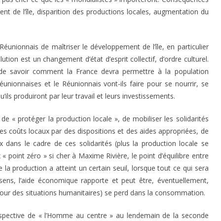
nt de l’île, disparition des productions locales, augmentation du
éunionnais de maîtriser le développement de l’île, en particulier
n est un changement d’état d’esprit collectif, d’ordre culturel.
 de savoir comment la France devra permettre à la population
unionnaises et le Réunionnais vont-ils faire pour se nourrir, se
’ils produiront par leur travail et leurs investissements.
 de « protéger la production locale », de mobiliser les solidarités
es coûts locaux par des dispositions et des aides appropriées, de
dans le cadre de ces solidarités (plus la production locale se
« point zéro » si cher à Maxime Rivière, le point d’équilibre entre
e la production a atteint un certain seuil, lorsque tout ce qui sera
 sens, l’aide économique rapporte et peut être, éventuellement,
 pour des situations humanitaires) se perd dans la consommation.
erspective de « l’Homme au centre » au lendemain de la seconde