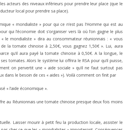
 les acteurs des niveaux inférieurs pour prendre leur place (que le
oducteur local pour prendre sa place).
nomique « mondialiste » pour qui ce n’est pas l‘Homme qui est au
ur qui l’économie doit s’organiser vers là où l’on gagne le plus
, « le mondialiste » dira au consommateur réunionnais : « vous
de la tomate chinoise à 2,50€, vous gagnez 1,50€ ». Lui, aura
arce qu’il aura payé la tomate chinoise à 0,50€. A la longue, le
s tomates. Alors le système lui offrira le RSA pour qu’il puisse,
ment on pervertit une « aide sociale » qu’il ne faut surtout pas
ux dans le besoin de ces « aides »). Voilà comment on finit par
fusé « l’aide économique ».
offre au Réunionnais une tomate chinoise presque deux fois moins
uelle. Laisser mourir à petit feu la production locale, assister le
pas cher ce que les « mondialistes » importeront. Conséquences