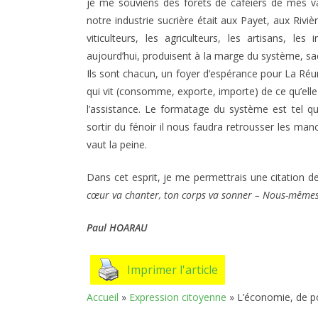
je me souviens des forêts de caféiers de mes v
notre industrie sucrière était aux Payet, aux Ri
viticulteurs, les agriculteurs, les artisans, les 
aujourd’hui, produisent à la marge du système, sa
Ils sont chacun, un foyer d’espérance pour La Réu
qui vit (consomme, exporte, importe) de ce qu’elle pr
l’assistance. Le formatage du système est tel que
sortir du fénoir il nous faudra retrousser les manch
vaut la peine.
Dans cet esprit, je me permettrais une citation d
cœur va chanter, ton corps va sonner – Nous-mêmes na
Paul HOARAU
Imprimer l'article
Accueil
»
Expression citoyenne
»
L’économie, de po