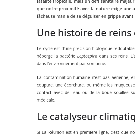
fatalité tropicale, mais un défi sanitaire majeur
que notre proximité avec la nature exige une att
fâcheuse manie de se déguiser en grippe avant 
Une histoire de reins
Le cycle est d’une précision biologique redoutable.
héberge la bactérie
Leptospira
dans ses reins. L’
dans l’environnement par son urine.
La contamination humaine n’est pas aérienne, ell
coupure, une écorchure, ou même les muqueuses (
contact avec de l’eau ou de la boue souillée s
médicale.
Le catalyseur climati
Si La Réunion est en première ligne, c’est que no