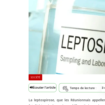
SOCIÉTÉ
🔊
Écouter l'article
3
Temps de lecture :
La leptospirose, que les Réunionnais appelle