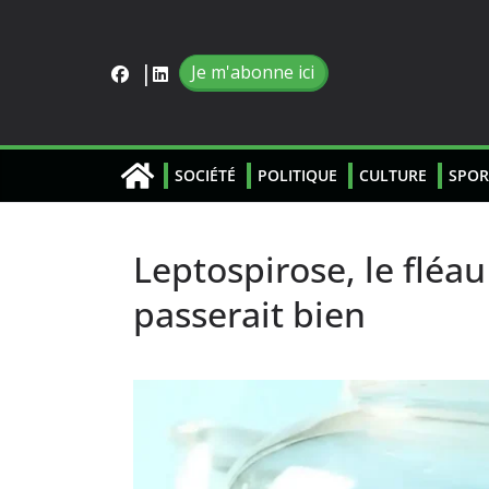
Je m'abonne ici
SOCIÉTÉ
POLITIQUE
CULTURE
SPOR
Leptospirose, le fléau
passerait bien