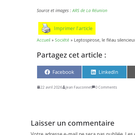
Source et images :
ARS de La Réunion
Imprimer l'article
Accueil
»
Société
»
Leptospirose, le fléau silencieu
Partagez cet article :
Share
Share
Facebook
LinkedIn
on
on
22 avril 2026
Jean Fauconnet
0 Comments
Laisser un commentaire
Votre adresse e-mail ne sera pas publiée.
Les 