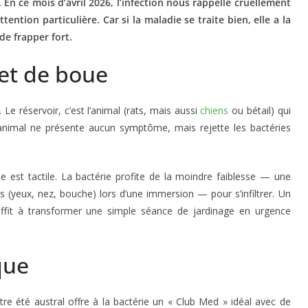
. En ce mois d’avril 2026, l’infection nous rappelle cruellement
ention particulière. Car si la maladie se traite bien, elle a la
de frapper fort.
 et de boue
 Le réservoir, c’est l’animal (rats, mais aussi
chiens
ou bétail) qui
animal ne présente aucun symptôme, mais rejette les bactéries
e est tactile. La bactérie profite de la moindre faiblesse — une
yeux, nez, bouche) lors d’une immersion — pour s’infiltrer. Un
uffit à transformer une simple séance de jardinage en urgence
que
tre été austral offre à la bactérie un « Club Med » idéal avec de