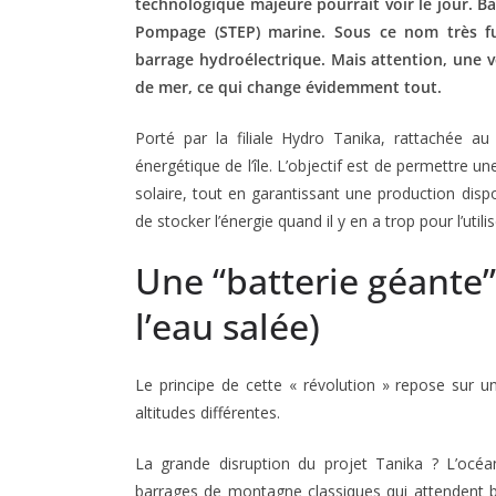
technologique majeure pourrait voir le jour. B
Pompage (STEP) marine. Sous ce nom très fut
barrage hydroélectrique. Mais attention, une v
de mer, ce qui change évidemment tout.
Porté par la filiale Hydro Tanika, rattachée au 
énergétique de l’île. L’objectif est de permettre 
solaire, tout en garantissant une production disp
de stocker l’énergie quand il y en a trop pour l’utili
Une “batterie géante”
l’eau salée)
Le principe de cette « révolution » repose sur u
altitudes différentes.
La grande disruption du projet Tanika ? L’océan
barrages de montagne classiques qui attendent bête