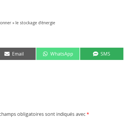
onner » le stockage d’énergie
Share
Share
Share
Email
WhatsApp
SMS
on
on
on
champs obligatoires sont indiqués avec
*