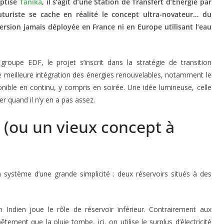
aptisé
Tanika
, il s’agit d’une Station de Transfert d’Énergie par
uriste se cache en réalité le concept ultra-novateur… du
ersion jamais déployée en France ni en Europe utilisant l’eau
groupe EDF, le projet s’inscrit dans la stratégie de transition
une meilleure intégration des énergies renouvelables, notamment le
onible en continu, y compris en soirée. Une idée lumineuse, celle
ser quand il n’y en a pas assez.
 (ou un vieux concept à
n système d’une grande simplicité : deux réservoirs situés à des
 Indien joue le rôle de réservoir inférieur. Contrairement aux
ment que la pluie tombe, ici, on utilise le surplus d’électricité