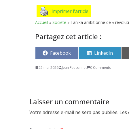
Imprimer l'article
Accueil
»
Société
»
Tanika ambitionne de « révoluti
Partagez cet article :
Share
Share
Facebook
LinkedIn
on
on
25 mai 2026
Jean Fauconnet
0 Comments
Laisser un commentaire
Votre adresse e-mail ne sera pas publiée.
Les 