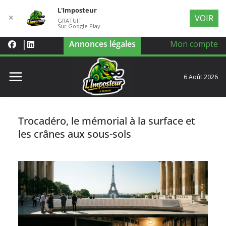
L'Imposteur
✕
VOIR
GRATUIT
Sur Google Play
Annonces légales
Mon compte
6 Août 2026
Trocadéro, le mémorial à la surface et
les crânes aux sous-sols