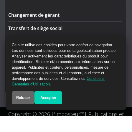
Changement de gérant
Transfert de siège social
Rectificatif
Ce site utilise des cookies pour votre confort de navigation.
Les donnees sont utilisees pour de la geolocalisation precise.
Convocation AG
Analyser activement les caracteristiques du produit pour
identification. Stocker et/ou acceder aux informations sur un
CGV Annonces Légales
appareil. Publicites et contenu personnalises, mesure de
performance des publicites et du contenu, audience et
developpement de services. Consultez nos
Conditions
Mandataire de
Generales d'Utilisation
.
Refuser
Accepter
Copyright © 2026 L'Imposteur™| Publications et
droits réservés BSO.