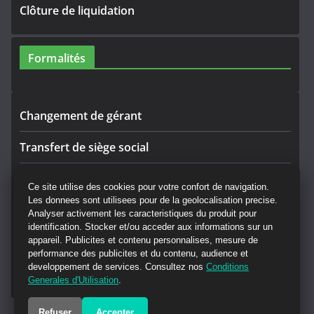
Clôture de liquidation
Formalités
Changement de gérant
Transfert de siège social
Rectificatif
Ce site utilise des cookies pour votre confort de navigation.
Les donnees sont utilisees pour de la geolocalisation precise.
Convocation AG
Analyser activement les caracteristiques du produit pour
identification. Stocker et/ou acceder aux informations sur un
CGV Annonces Légales
appareil. Publicites et contenu personnalises, mesure de
performance des publicites et du contenu, audience et
developpement de services. Consultez nos
Conditions
Mandataire de
Generales d'Utilisation
.
Refuser
Accepter