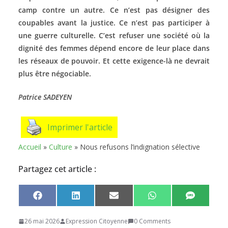
camp contre un autre. Ce n’est pas désigner des
coupables avant la justice. Ce n’est pas participer à
une guerre culturelle. C’est refuser une société où la
dignité des femmes dépend encore de leur place dans
les réseaux de pouvoir. Et cette exigence-là ne devrait
plus être négociable.
Patrice SADEYEN
Imprimer l'article
Accueil
»
Culture
»
Nous refusons l’indignation sélective
Partagez cet article :
Share
Share
Share
Share
Share
F
L
E
W
S
on
on
on
on
on
a
i
m
h
M
c
n
a
a
S
26 mai 2026
Expression Citoyenne
0 Comments
e
k
i
t