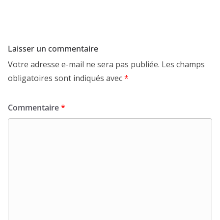
b
e
l
s
o
d
A
o
I
p
k
n
p
Laisser un commentaire
Votre adresse e-mail ne sera pas publiée.
Les champs
obligatoires sont indiqués avec
*
Commentaire
*