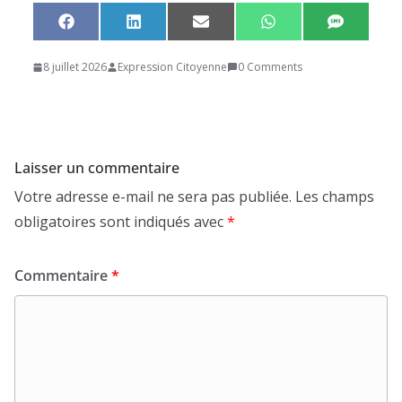
Share
Share
Share
Share
Share
F
L
E
W
S
on
on
on
on
on
a
i
m
h
M
c
n
a
a
S
8 juillet 2026
Expression Citoyenne
0 Comments
e
k
i
t
b
e
l
s
o
d
A
o
I
p
k
n
p
Laisser un commentaire
Votre adresse e-mail ne sera pas publiée.
Les champs
obligatoires sont indiqués avec
*
Commentaire
*