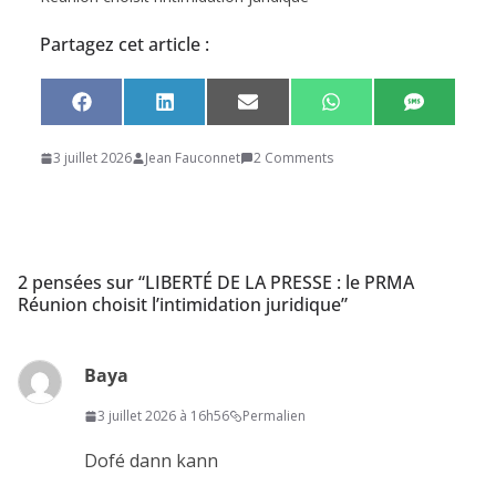
Partagez cet article :
Share
Share
Share
Share
Share
F
L
E
W
S
on
on
on
on
on
a
i
m
h
M
c
n
a
a
S
3 juillet 2026
Jean Fauconnet
2 Comments
e
k
i
t
b
e
l
s
o
d
A
o
I
p
k
n
p
2 pensées sur “
LIBERTÉ DE LA PRESSE : le PRMA
Réunion choisit l’intimidation juridique
”
Baya
3 juillet 2026 à 16h56
Permalien
Dofé dann kann