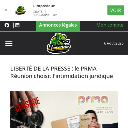
L'Imposteur
✕
VOIR
GRATUIT
Sur Google Play
Annonces légales
Mon compte
6 Août 2026
LIBERTÉ DE LA PRESSE : le PRMA
Réunion choisit l’intimidation juridique