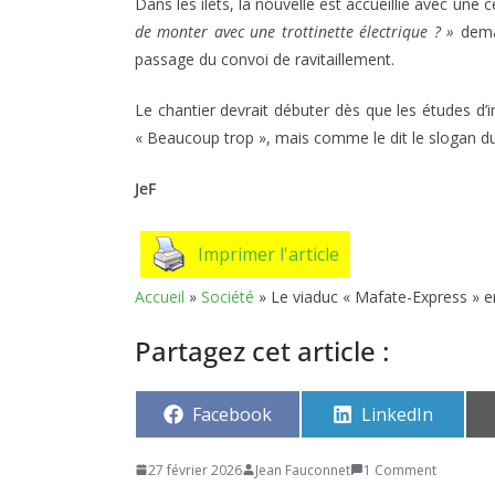
Dans les ilets, la nouvelle est accueillie avec une c
de monter avec une trottinette électrique ? »
dema
passage du convoi de ravitaillement.
Le chantier devrait débuter dès que les études d’i
« Beaucoup trop », mais comme le dit le slogan du
JeF
Imprimer l'article
Accueil
»
Société
»
Le viaduc « Mafate-Express » e
Partagez cet article :
Share
Share
Facebook
LinkedIn
on
on
27 février 2026
Jean Fauconnet
1 Comment