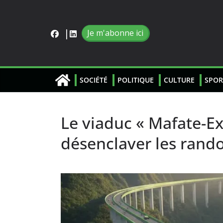
Je m'abonne ici
SOCIÉTÉ
POLITIQUE
CULTURE
SPOR
Le viaduc « Mafate-Ex
désenclaver les ran