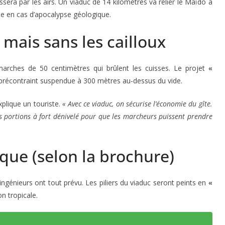
assera par les airs. Un viaduc de 14 kilomètres va relier le Maïdo à
e en cas d’apocalypse géologique.
 mais sans les cailloux
s marches de 50 centimètres qui brûlent les cuisses. Le projet
«
 précontraint suspendue à 300 mètres au-dessus du vide.
xplique un touriste.
« Avec ce viaduc, on sécurise l’économie du gîte.
s portions à fort dénivelé pour que les marcheurs puissent prendre
que (selon la brochure)
s ingénieurs ont tout prévu. Les piliers du viaduc seront peints en
«
n tropicale.