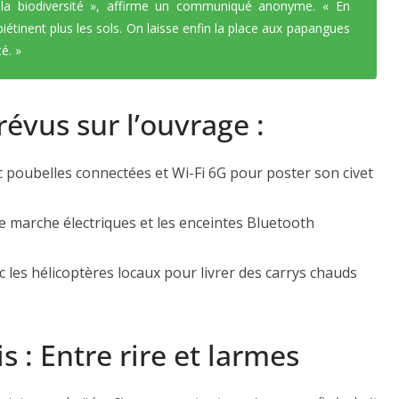
a biodiversité »
, affirme un communiqué anonyme.
« En
piétinent plus les sols. On laisse enfin la place aux papangues
é. »
vus sur l’ouvrage :
 poubelles connectées et Wi-Fi 6G pour poster son civet
e marche électriques et les enceintes Bluetooth
 les hélicoptères locaux pour livrer des carrys chauds
 : Entre rire et larmes