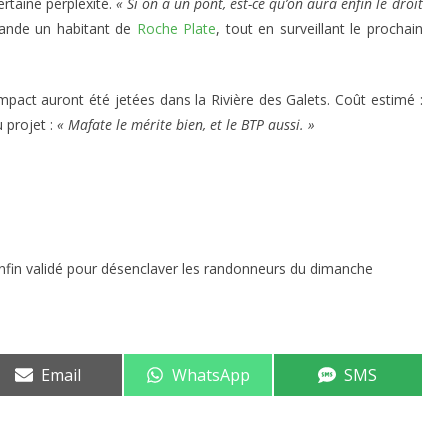
ertaine perplexité.
« Si on a un pont, est-ce qu’on aura enfin le droit
nde un habitant de
Roche Plate
, tout en surveillant le prochain
mpact auront été jetées dans la Rivière des Galets. Coût estimé :
 projet :
« Mafate le mérite bien, et le BTP aussi. »
nfin validé pour désenclaver les randonneurs du dimanche
Share
Share
Share
Email
WhatsApp
SMS
on
on
on