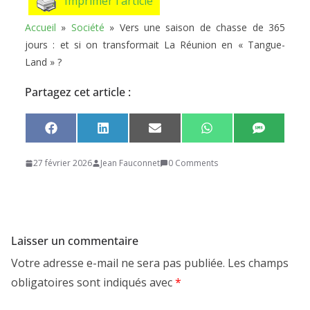
Imprimer l'article
Accueil
»
Société
»
Vers une saison de chasse de 365
jours : et si on transformait La Réunion en « Tangue-
Land » ?
Partagez cet article :
Share
Share
Share
Share
Share
F
L
E
W
S
on
on
on
on
on
a
i
m
h
M
c
n
a
a
S
27 février 2026
Jean Fauconnet
0 Comments
e
k
i
t
b
e
l
s
o
d
A
o
I
p
k
n
p
Laisser un commentaire
Votre adresse e-mail ne sera pas publiée.
Les champs
obligatoires sont indiqués avec
*