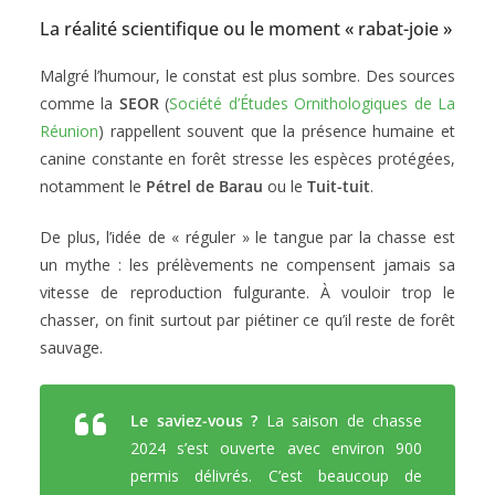
La réalité scientifique ou le moment « rabat-joie »
Malgré l’humour, le constat est plus sombre. Des sources
comme la
SEOR
(
Société d’Études Ornithologiques de La
Réunion
) rappellent souvent que la présence humaine et
canine constante en forêt stresse les espèces protégées,
notamment le
Pétrel de Barau
ou le
Tuit-tuit
.
De plus, l’idée de « réguler » le tangue par la chasse est
un mythe : les prélèvements ne compensent jamais sa
vitesse de reproduction fulgurante. À vouloir trop le
chasser, on finit surtout par piétiner ce qu’il reste de forêt
sauvage.
Le saviez-vous ?
La saison de chasse
2024 s’est ouverte avec environ 900
permis délivrés. C’est beaucoup de