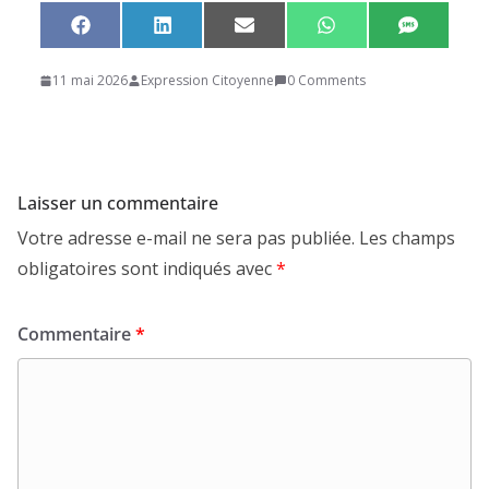
Share
Share
Share
Share
Share
F
L
E
W
S
on
on
on
on
on
a
i
m
h
M
c
n
a
a
S
11 mai 2026
Expression Citoyenne
0 Comments
e
k
i
t
b
e
l
s
o
d
A
o
I
p
k
n
p
Laisser un commentaire
Votre adresse e-mail ne sera pas publiée.
Les champs
obligatoires sont indiqués avec
*
Commentaire
*