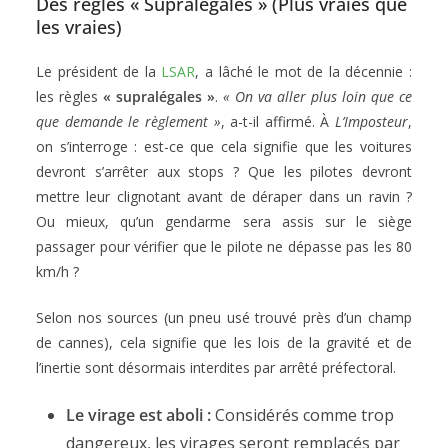
Des règles « Supralégales » (Plus vraies que
les vraies)
Le président de la
LSAR
, a lâché le mot de la décennie :
les règles
« supralégales »
.
« On va aller plus loin que ce
que demande le règlement »
, a-t-il affirmé. À
L’Imposteur
,
on s’interroge : est-ce que cela signifie que les voitures
devront s’arrêter aux stops ? Que les pilotes devront
mettre leur clignotant avant de déraper dans un ravin ?
Ou mieux, qu’un gendarme sera assis sur le siège
passager pour vérifier que le pilote ne dépasse pas les 80
km/h ?
Selon nos sources (un pneu usé trouvé près d’un champ
de cannes), cela signifie que les lois de la gravité et de
l’inertie sont désormais interdites par arrêté préfectoral.
Le virage est aboli :
Considérés comme trop
dangereux, les virages seront remplacés par