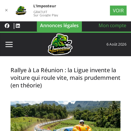
L'Imposteur
✕
VOIR
GRATUIT
Sur Google Play
Annonces légales
Mon compte
6 Août 2026
Rallye à La Réunion : la Ligue invente la
voiture qui roule vite, mais prudemment
(en théorie)