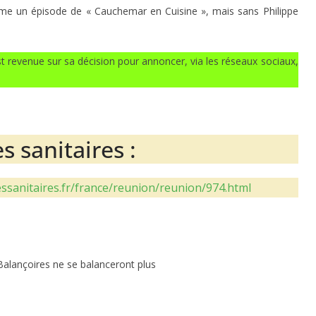
me un épisode de « Cauchemar en Cuisine », mais sans Philippe
st revenue sur sa décision pour annoncer, via les réseaux sociaux,
s sanitaires :
essanitaires.fr/france/reunion/reunion/974.html
 Balançoires ne se balanceront plus