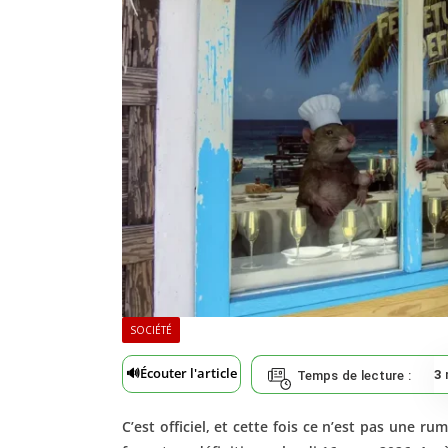
SOCIÉTÉ
🔊
Écouter l'article
3
Temps de lecture :
C’est officiel, et cette fois ce n’est pas une r