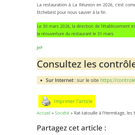
La restauration à La Réunion en 2026, c’est com
Etchebest pour nous sauver à la fin.
Le 30 mars 2026, la direction de l’établissement e
la réouverture du restaurant le 31 mars.
JeF
Consultez les contrôle
Sur Internet
: sur le site
https://control
Imprimer l'article
Accueil
»
Société
»
Rat-tatouille à l’Hermitage, les
Partagez cet article :