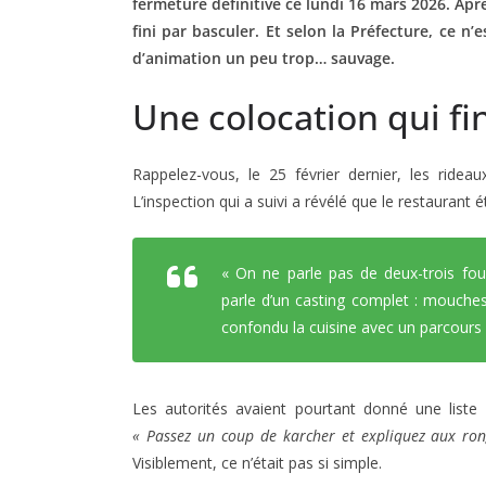
fermeture définitive ce lundi 16 mars 2026. Aprè
fini par basculer. Et selon la Préfecture, ce n
d’animation un peu trop… sauvage.
Une colocation qui fi
Rappelez-vous, le 25 février dernier, les rideau
L’inspection qui a suivi a révélé que le restaurant
« On ne parle pas de deux-trois fou
parle d’un casting complet : mouches
confondu la cuisine avec un parcours 
Les autorités avaient pourtant donné une liste
« Passez un coup de karcher et expliquez aux rong
Visiblement, ce n’était pas si simple.