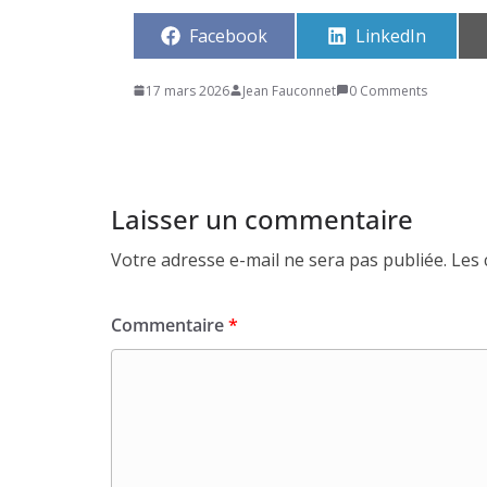
Share
Share
Facebook
LinkedIn
on
on
17 mars 2026
Jean Fauconnet
0 Comments
Laisser un commentaire
Votre adresse e-mail ne sera pas publiée.
Les 
Commentaire
*