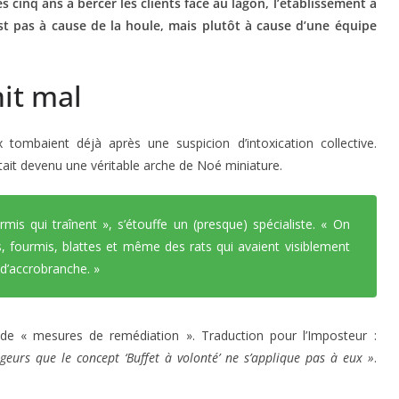
s cinq ans à bercer les clients face au lagon, l’établissement a
’est pas à cause de la houle, mais plutôt à cause d’une équipe
nit mal
x tombaient déjà après une suspicion d’intoxication collective.
 était devenu une véritable arche de Noé miniature.
rmis qui traînent »
, s’étouffe un (presque) spécialiste.
« On
, fourmis, blattes et même des rats qui avaient visiblement
d’accrobranche. »
 de « mesures de remédiation ». Traduction pour l’Imposteur :
eurs que le concept ‘Buffet à volonté’ ne s’applique pas à eux »
.