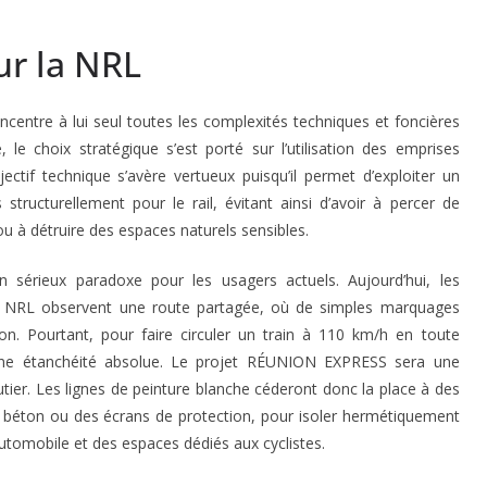
ur la NRL
ncentre à lui seul toutes les complexités techniques et foncières
 le choix stratégique s’est porté sur l’utilisation des emprises
bjectif technique s’avère vertueux puisqu’il permet d’exploiter un
tructurellement pour le rail, évitant ainsi d’avoir à percer de
u à détruire des espaces naturels sensibles
.
 sérieux paradoxe pour les usagers actuels. Aujourd’hui, les
 la NRL observent une route partagée, où de simples marquages
tion. Pourtant, pour faire circuler un train à 110 km/h en toute
une étanchéité absolue
. Le projet RÉUNION EXPRESS sera une
tier
. Les lignes de peinture blanche céderont donc la place à des
béton ou des écrans de protection, pour isoler hermétiquement
automobile et des espaces dédiés aux cyclistes.