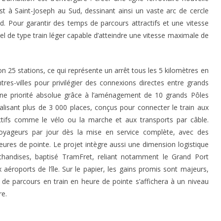
Est à Saint-Joseph au Sud, dessinant ainsi un vaste arc de cercle
ud
. Pour garantir des temps de parcours attractifs et une vitesse
l de type train léger capable d’atteindre une vitesse maximale de
on 25 stations, ce qui représente un arrêt tous les 5 kilomètres en
tres-villes pour privilégier des connexions directes entre grands
une priorité absolue grâce à l’aménagement de 10 grands Pôles
alisant plus de 3 000 places, conçus pour connecter le train aux
ifs comme le vélo ou la marche et aux transports par câble
.
voyageurs par jour dès la mise en service complète, avec des
eures de pointe
. Le projet intègre aussi une dimension logistique
handises, baptisé TramFret, reliant notamment le Grand Port
 aéroports de l’île
. Sur le papier, les gains promis sont majeurs,
de parcours en train en heure de pointe s’affichera à un niveau
re
.