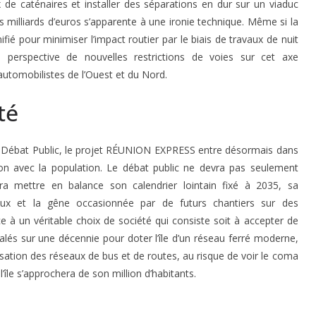
 de caténaires et installer des séparations en dur sur un viaduc
 milliards d’euros s’apparente à une ironie technique. Même si la
ifié pour minimiser l’impact routier par le biais de travaux de nuit
 perspective de nouvelles restrictions de voies sur cet axe
 automobilistes de l’Ouest et du Nord.
té
u Débat Public, le projet RÉUNION EXPRESS entre désormais dans
on avec la population
. Le débat public ne devra pas seulement
evra mettre en balance son calendrier lointain fixé à 2035, sa
icaux et la gêne occasionnée par de futurs chantiers sur des
e à un véritable choix de société qui consiste soit à accepter de
talés sur une décennie pour doter l’île d’un réseau ferré moderne,
isation des réseaux de bus et de routes, au risque de voir le coma
l’île s’approchera de son million d’habitants
.