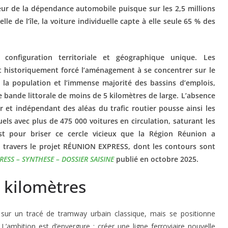
eur de la dépendance automobile puisque sur les 2,5 millions
le de l’île, la voiture individuelle capte à elle seule 65 % des
 configuration territoriale et géographique unique. Les
 historiquement forcé l’aménagement à se concentrer sur le
e la population et l’immense majorité des bassins d’emplois,
te bande littorale de moins de 5 kilomètres de large. L’absence
r et indépendant des aléas du trafic routier pousse ainsi les
uels avec plus de 475 000 voitures en circulation, saturant les
st pour briser ce cercle vicieux que la Région Réunion a
 à travers le projet RÉUNION EXPRESS, dont les contours sont
ESS – SYNTHESE – DOSSIER SAISINE
publié en octobre 2025.
 kilomètres
ur un tracé de tramway urbain classique, mais se positionne
. L’ambition est d’envergure : créer une ligne ferroviaire nouvelle