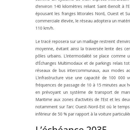
d’environ 140 kilomètres reliant Saint-Benoît à l’
épousant les franges littorales Nord, Ouest et S
commerciale élevée, le réseau adoptera un matérie
110 km/h
.
Le tracé reposera sur un maillage restreint d’envir
moyenne, évitant ainsi la traversée lente des cen
pôles urbains
. L’intermodalité se place comme 
d’Échanges Multimodaux et de parkings relais tot
réseaux de bus intercommunaux, aux modes act
L’infrastructure vise une capacité de 100 000 
fréquences de passage de 10 à 15 minutes aux h
en prévoyant un système de transport de marc
Maritime aux zones d’activités de l’Est et les deux
notamment sur l’arc Ouest-Nord-Est où le temps 
inférieur de 50 % par rapport à la voiture particuliè
L’échéance 2035