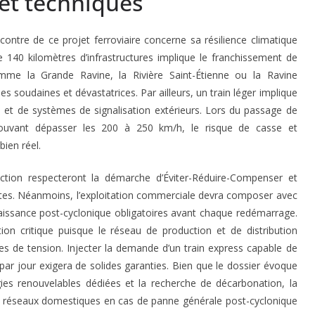
 et techniques
ncontre de ce projet ferroviaire concerne sa résilience climatique
de 140 kilomètres d’infrastructures implique le franchissement de
omme la Grande Ravine, la Rivière Saint-Étienne ou la Ravine
es soudaines et dévastatrices
. Par ailleurs, un train léger implique
es et de systèmes de signalisation extérieurs
. Lors du passage de
pouvant dépasser les 200 à 250 km/h, le risque de casse et
bien réel.
ction respecteront la démarche d’Éviter-Réduire-Compenser et
tes
. Néanmoins, l’exploitation commerciale devra composer avec
aissance post-cyclonique obligatoires avant chaque redémarrage.
ion critique puisque le réseau de production et de distribution
es de tension. Injecter la demande d’un train express capable de
par jour exigera de solides garanties. Bien que le dossier évoque
ies renouvelables dédiées et la recherche de décarbonation, la
aux réseaux domestiques en cas de panne générale post-cyclonique